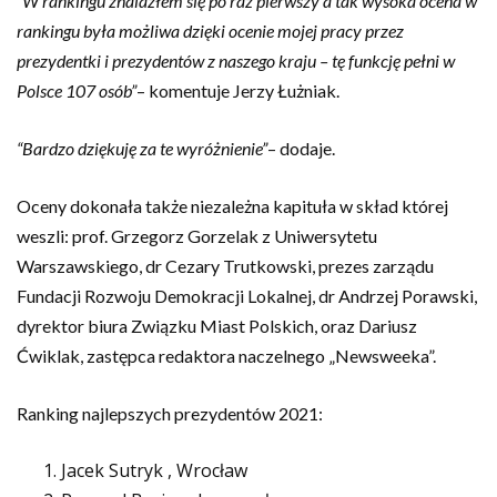
“W rankingu znalazłem się po raz pierwszy a tak wysoka ocena w
rankingu była możliwa dzięki ocenie mojej pracy przez
prezydentki i prezydentów z naszego kraju – tę funkcję pełni w
Polsce 107 osób”
– komentuje Jerzy Łużniak.
“Bardzo dziękuję za te wyróżnienie”
– dodaje.
Oceny dokonała także niezależna kapituła w skład której
weszli: prof. Grzegorz Gorzelak z Uniwersytetu
Warszawskiego, dr Cezary Trutkowski, prezes zarządu
Fundacji Rozwoju Demokracji Lokalnej, dr Andrzej Porawski,
dyrektor biura Związku Miast Polskich, oraz Dariusz
Ćwiklak, zastępca redaktora naczelnego „Newsweeka”.
Ranking najlepszych prezydentów 2021:
Jacek Sutryk , Wrocław