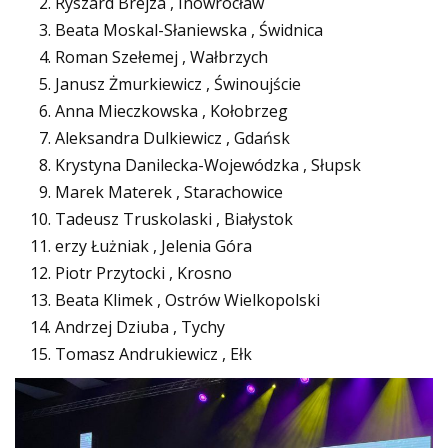
Ryszard Brejza , Inowrocław
Beata Moskal-Słaniewska , Świdnica
Roman Szełemej , Wałbrzych
Janusz Żmurkiewicz , Świnoujście
Anna Mieczkowska , Kołobrzeg
Aleksandra Dulkiewicz , Gdańsk
Krystyna Danilecka-Wojewódzka , Słupsk
Marek Materek , Starachowice
Tadeusz Truskolaski , Białystok
erzy Łużniak , Jelenia Góra
Piotr Przytocki , Krosno
Beata Klimek , Ostrów Wielkopolski
Andrzej Dziuba , Tychy
Tomasz Andrukiewicz , Ełk