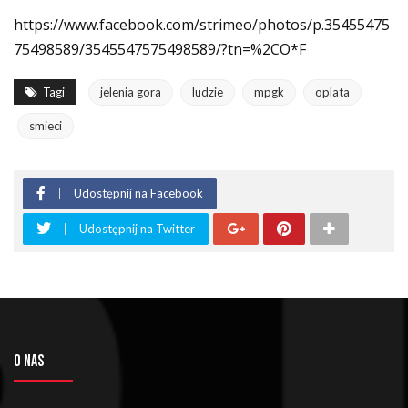
https://www.facebook.com/strimeo/photos/p.35455475
75498589/3545547575498589/?tn=%2CO*F
Tagi
jelenia gora
ludzie
mpgk
oplata
smieci
Udostępnij na Facebook
Udostępnij na Twitter
O NAS