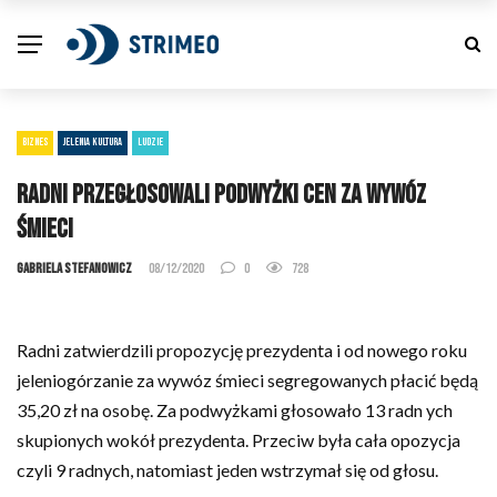
BIZNES
JELENIA KULTURA
LUDZIE
Radni przegłosowali podwyżki cen za wywóz
śmieci
Gabriela Stefanowicz
08/12/2020
0
728
Radni zatwierdzili propozycję prezydenta i od nowego roku
jeleniogórzanie za wywóz śmieci segregowanych płacić będą
35,20 zł na osobę. Za podwyżkami głosowało 13 radn ych
skupionych wokół prezydenta. Przeciw była cała opozycja
czyli 9 radnych, natomiast jeden wstrzymał się od głosu.