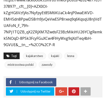
https://www.facebook.com/strimeo/posts/42024877631
37897?__cft__[0]=AZX0Ol-
kZgHG6VzfjAs7NyfpyEt85M6KUaCk4njP0waEiKVD-
EMH5dn8PpwDS8rh9JvQeVwE5P8rxeq9q6KqsqU8nJVdT
UAFoN_F_79h-
7NPj1TQZB_qX2ZRjXM7lZwdsF23BzMikiHU26YClgRemk
k5NOqD-8PSk3FcyFGuXCw4FlHyWxg9qXdTeq4bH-
9GVUE&__tn__=%2CO%2CP-R
Tagi
kajakarstwo
kajaki
lesna
mistrzostwa polski
zawody
Udostępnij na Facebook
Udostępnij na Twitter