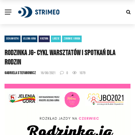
CIEKAWOSTKI
JELENIA GÓRA
KULTURA
LUDZIE
ZDROWIE I URODA
Rodzinka jg- cykl warsztatów i spotkań dla
rodzin
Gabriela Stefanowicz
16/06/2021
0
1079