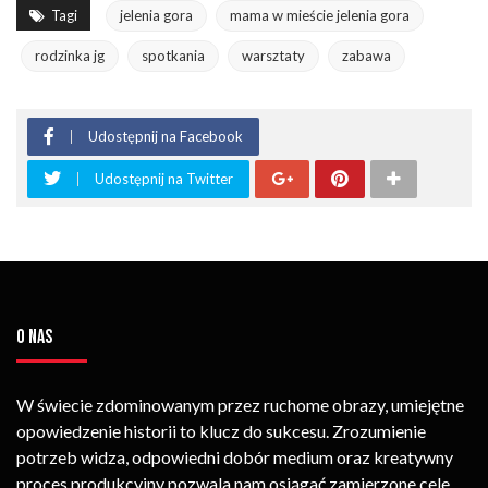
Tagi
jelenia gora
mama w mieście jelenia gora
rodzinka jg
spotkania
warsztaty
zabawa
Udostępnij na Facebook
Udostępnij na Twitter
O NAS
W świecie zdominowanym przez ruchome obrazy, umiejętne
opowiedzenie historii to klucz do sukcesu. Zrozumienie
potrzeb widza, odpowiedni dobór medium oraz kreatywny
proces produkcyjny pozwala nam osiągać zamierzone cele.