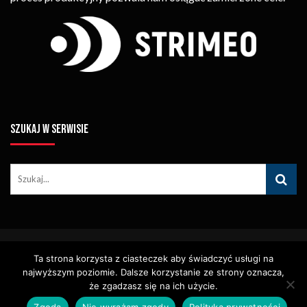
SZUKAJ W SERWISIE
© Copyright STRIMEO. All Rights Reserved. Kopiowanie Treści (w
Ta strona korzysta z ciasteczek aby świadczyć usługi na
Tym Zdjęć, Materiałów Wideo) Bez Pisemnego Zezwolenia
najwyższym poziomie. Dalsze korzystanie ze strony oznacza,
Zabronione.
Usługi
Identyfikacja Wizualna – Logotypy
że zgadzasz się na ich użycie.
Polityka Cookies
Polityka Prywatności
Zgoda
Nie wyrażam zgody
Polityka prywatności