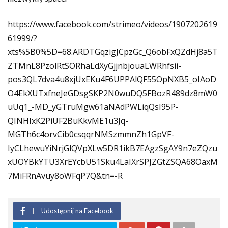
https://www.facebook.com/strimeo/videos/1907202619
61999/?
xts%5B0%5D=68.ARDTGqzigJCpzGc_Q6obFxQZdHj8a5T
ZTMnL8PzolRtSORhaLdXyGjjnbjouaLWRhfsii-
pos3QL7dva4u8xjUxEKu4F6UPPAlQF55OpNXB5_oIAoD
O4EkXUTxfneJeGDsgSKP2N0wuDQ5FBozR489dz8mW0
uUq1_-MD_yGTruMgw61aNAdPWLiqQsI95P-
QINHIxK2PiUF2BuKkvME1u3Jq-
MGTh6c4orvCib0csqqrNMSzmmnZh1GpVF-
IyCLhewuYiNrjGlQVpXLw5DR1ikB7EAgzSgAY9n7eZQzu
xUOYBkYTU3XrEYcbU51Sku4LaIXrSPJZGtZSQA68OaxM
7MiFRnAvuy8oWFqP7Q&tn=-R
Udostępnij na Facebook