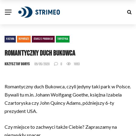
KULTURA
REPORTAŻE
STARSZE PRODUKCJE
TURYSTYKA
Romantyczny duch Bukowca
Krzysztof Borys
09/05/2020
0
1693
Romantyczny duch Bukowca, czyli jedyny taki park w Polsce.
Bywali tu m.in. Johann Wolfgang Goethe, księżna Izabela
Czartoryska czy John Quincy Adams, późniejszy 6-ty
prezydent USA.
Czy miejsce to zachwyci także Ciebie? Zapraszamy na
niezwykły spacer