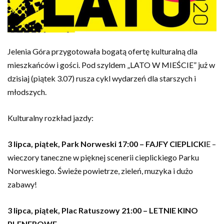
Jelenia Góra przygotowała bogatą ofertę kulturalną dla
mieszkańców i gości. Pod szyldem „LATO W MIEŚCIE” już w
dzisiaj (piątek 3.07) rusza cykl wydarzeń dla starszych i
młodszych.
Kulturalny rozkład jazdy:
3 lipca, piątek, Park Norweski 17:00 – FAJFY CIEPLICKI
E –
wieczory taneczne w pięknej scenerii cieplickiego Parku
Norweskiego. Świeże powietrze, zieleń, muzyka i dużo
zabawy!
3 lipca, piątek, Plac Ratuszowy 21:00 – LETNIE KINO
PLENEROWE