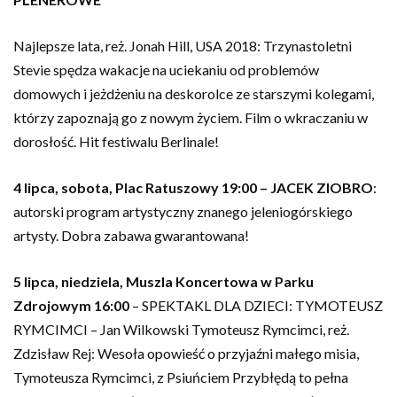
Najlepsze lata, reż. Jonah Hill, USA 2018: Trzynastoletni
Stevie spędza wakacje na uciekaniu od problemów
domowych i jeżdżeniu na deskorolce ze starszymi kolegami,
którzy zapoznają go z nowym życiem. Film o wkraczaniu w
dorosłość. Hit festiwalu Berlinale!
4 lipca, sobota, Plac Ratuszowy 19:00 – JACEK ZIOBRO
:
autorski program artystyczny znanego jeleniogórskiego
artysty. Dobra zabawa gwarantowana!
5 lipca, niedziela, Muszla Koncertowa w Parku
Zdrojowym 16:00
– SPEKTAKL DLA DZIECI: TYMOTEUSZ
RYMCIMCI – Jan Wilkowski Tymoteusz Rymcimci, reż.
Zdzisław Rej: Wesoła opowieść o przyjaźni małego misia,
Tymoteusza Rymcimci, z Psiuńciem Przybłędą to pełna