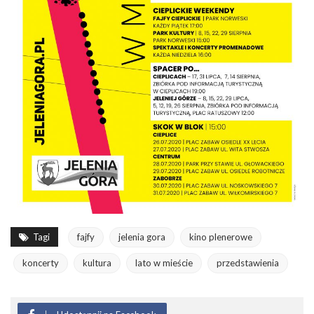
Tagi
fajfy
jelenia gora
kino plenerowe
koncerty
kultura
lato w mieście
przedstawienia