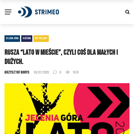
JELENIA GÓRA
KULTURA
NIE PRZEGAP
Rusza “Lato w mieście”, czyli coś dla małych i
dużych.
Krzysztof Borys
03/07/2020
0
1576