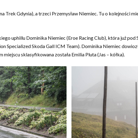
a Trek Gdynia), a trzeci Przemysław Niemiec. Tu o kolejności m
skiego uphillu Dominika Niemiec (Eroe Racing Club), która już po
on Specialized Skoda Gall ICM Team). Dominika Niemiec dowiozł
im miejscu sklasyfikowana została Emilia Pluta (Jas – kółka).