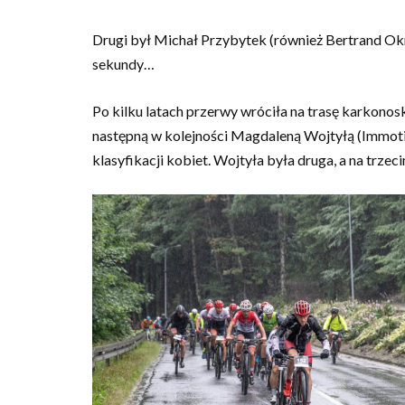
Drugi był Michał Przybytek (również Bertrand Okn
sekundy…
Po kilku latach przerwy wróciła na trasę karkono
następną w kolejności Magdaleną Wojtyłą (Immoti
klasyfikacji kobiet. Wojtyła była druga, a na trzec