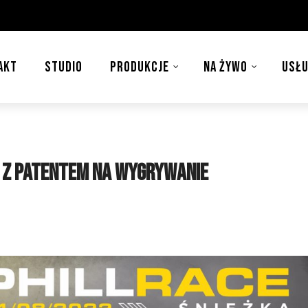
AKT
STUDIO
PRODUKCJE
NA ŻYWO
USŁU
d z patentem na wygrywanie