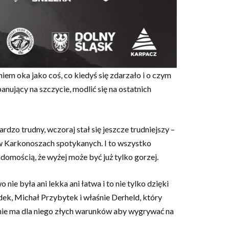
iem oka jako coś, co kiedyś się zdarzało i o czym
nujący na szczycie, modlić się na ostatnich
o trudny, wczoraj stał się jeszcze trudniejszy –
 w Karkonoszach spotykanych. I to wszystko
omością, że wyżej może być już tylko gorzej.
ie była ani lekka ani łatwa i to nie tylko dzięki
k, Michał Przybytek i właśnie Derheld, który
 nie ma dla niego złych warunków aby wygrywać na