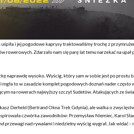
 uśpiła i jej pogodowe kaprysy traktowaliśmy trochę z przymrużen
ów rowerowych. Zdarzało nam się parę lat temu narzekać na upał pa
naprawdę wysoko. Wyścig, który sam w sobie jest po prostu bardz
tr i mgła to w zasadzie komplet pogodowych doznań nader często
ącym na rowerach najwyższy szczyt Sudetów. Atakujących ze świad
asz Derheld (Bertrand Okna Trek Gdynia), ale walka o zwycięstwo n
aspirowała czwórka zawodników: Przemysław Niemiec, Karol Słade
d przewagi nad rywalami i niedzielny wyścig wygrał. Jak widać –