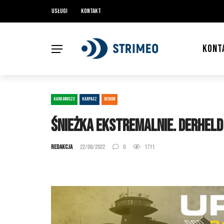
Usługi
Kontakt
KONT
KARKONOSZE
KARPACZ
REGION
Śnieżka ekstremalnie. Derhel
Redakcja
22/08/2022
0
1711