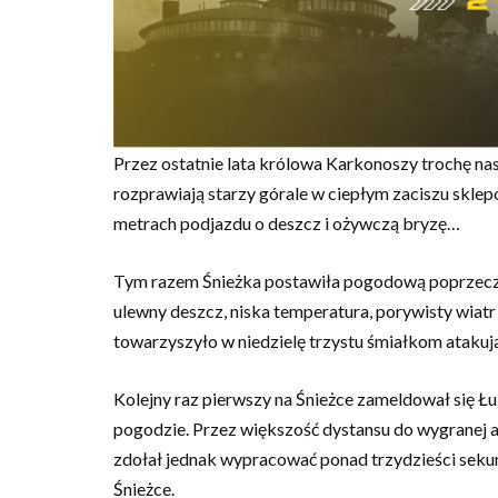
Przez ostatnie lata królowa Karkonoszy trochę nas
rozprawiają starzy górale w ciepłym zaciszu sklep
metrach podjazdu o deszcz i ożywczą bryzę…
Tym razem Śnieżka postawiła pogodową poprzeczkę 
ulewny deszcz, niska temperatura, porywisty wia
towarzyszyło w niedzielę trzystu śmiałkom atakuj
Kolejny raz pierwszy na Śnieżce zameldował się Łuk
pogodzie. Przez większość dystansu do wygranej 
zdołał jednak wypracować ponad trzydzieści sekun
Śnieżce.