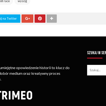
ill race
wyscig
j na Twitter
SZUKAJ W SE
iejętne opowiedzenie historii to klucz do
 dobór medium oraz kreatywny proces
.