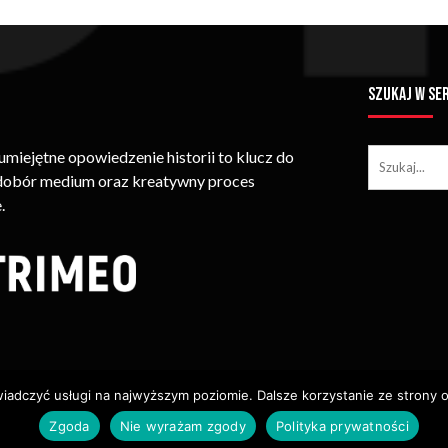
SZUKAJ W SE
iejętne opowiedzenie historii to klucz do
 dobór medium oraz kreatywny proces
.
wiadczyć usługi na najwyższym poziomie. Dalsze korzystanie ze strony o
ie Treści (w Tym Zdjęć, Materiałów Wideo) Bez Pisemnego Zezwolenia
Zgoda
Nie wyrażam zgody
Polityka prywatności
Usługi
Identyfikacja Wizualna – Logotypy
Polityka Cookies
P