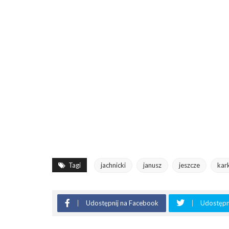
Tagi
jachnicki
janusz
jeszcze
kar
Udostępnij na Facebook
Udostępni