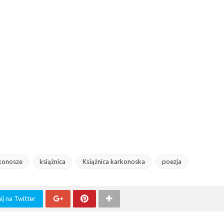
konosze
książnica
Książnica karkonoska
poezja
j na Twitter