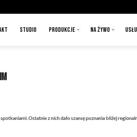
AKT
STUDIO
PRODUKCJE
NA ŻYWO
USŁU
im
potkaniami. Ostatnie z nich dało szansę poznania bliżej regionaln