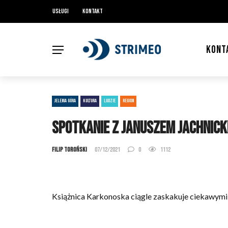
Usługi
Kontakt
KONT
JELENIA GÓRA
KULTURA
LUDZIE
REGION
Spotkanie z Januszem Jachnick
Filip Toroński
07/12/2021
0
1112
Książnica Karkonoska ciągle zaskakuje ciekawymi s