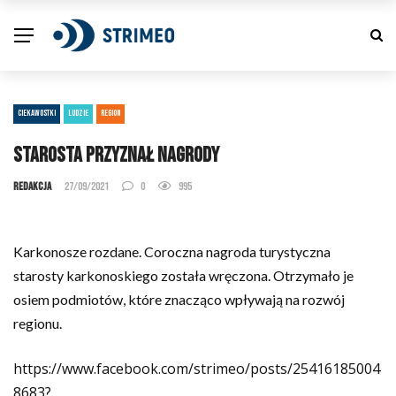
CIEKAWOSTKI
LUDZIE
REGION
Starosta przyznał nagrody
Redakcja
27/09/2021
0
995
Karkonosze rozdane. Coroczna nagroda turystyczna
starosty karkonoskiego została wręczona. Otrzymało je
osiem podmiotów, które znacząco wpływają na rozwój
regionu.
https://www.facebook.com/strimeo/posts/25416185004
8683?