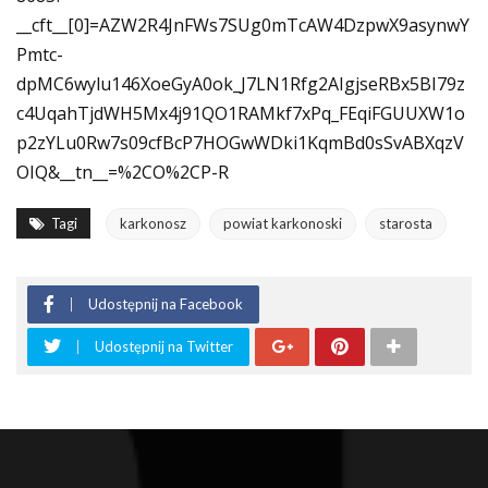
__cft__[0]=AZW2R4JnFWs7SUg0mTcAW4DzpwX9asynwY
Pmtc-
dpMC6wylu146XoeGyA0ok_J7LN1Rfg2AIgjseRBx5BI79z
c4UqahTjdWH5Mx4j91QO1RAMkf7xPq_FEqiFGUUXW1o
p2zYLu0Rw7s09cfBcP7HOGwWDki1KqmBd0sSvABXqzV
OIQ&__tn__=%2CO%2CP-R
Tagi
karkonosz
powiat karkonoski
starosta
Udostępnij na Facebook
Udostępnij na Twitter