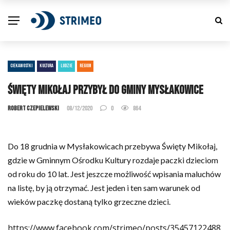
CIEKAWOSTKI
KULTURA
LUDZIE
REGION
Święty Mikołaj przybył do gminy Mysłakowice
Robert Czepielewski
08/12/2020
0
864
Do 18 grudnia w Mysłakowicach przebywa Święty Mikołaj,
gdzie w Gminnym Ośrodku Kultury rozdaje paczki dzieciom
od roku do 10 lat. Jest jeszcze możliwość wpisania maluchów
na listę, by ją otrzymać. Jest jeden i ten sam warunek od
wieków paczkę dostaną tylko grzeczne dzieci.
https://www.facebook.com/strimeo/posts/35457122488