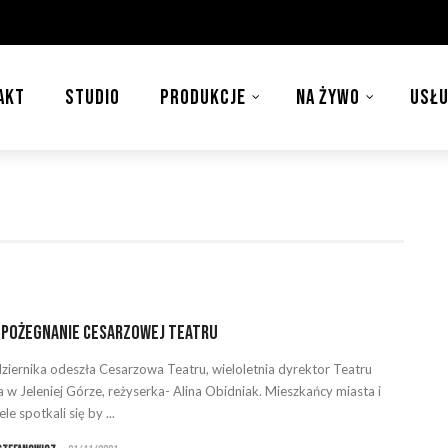
AKT
STUDIO
PRODUKCJE
NA ŻYWO
USŁU
 pożegnanie Cesarzowej Teatru
ziernika odeszła Cesarzowa Teatru, wieloletnia dyrektor Teatru
 w Jeleniej Górze, reżyserka- Alina Obidniak. Mieszkańcy miasta i
ele spotkali się by ...