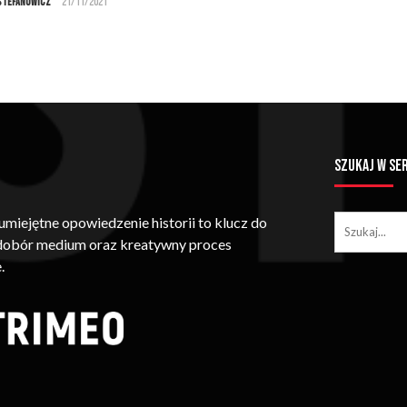
Stefanowicz
21/11/2021
SZUKAJ W SE
iejętne opowiedzenie historii to klucz do
 dobór medium oraz kreatywny proces
.