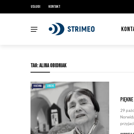
Usługi
Kontakt
KONT
TAG:
ALINA OBIDNIAK
KULTURA
LUDZIE
Piękne
29 paźd
Norwida
przyjaci