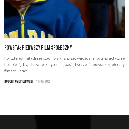
Powstał pierwszy film społeczny
Po czterech latach realizacji, walki z przeciwnościami losu, praktycznie
bez pieniędzy, ale za to z ogromną pasją tworzenia powstał społeczny
film fabularny ...
Robert Czepielewski
19/08/2022