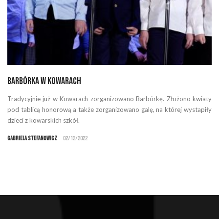
Barbórka w Kowarach
Tradycyjnie już w Kowarach zorganizowano Barbórkę. Złożono kwiaty
pod tablicą honorową a także zorganizowano galę, na której wystapiły
dzieci z kowarskich szkół.
Gabriela Stefanowicz
02/12/2022