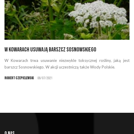
W Kowarach usuwają barszcz Sosnowskiego
W Kowarach trwa usuwanie niezwykle toksycznej rośliny, jaką jest
barszcz Sosnowskiego. W akcji uczestniczą także Wody Polskie.
Robert Czepielewski
06/07/2021
O NAS