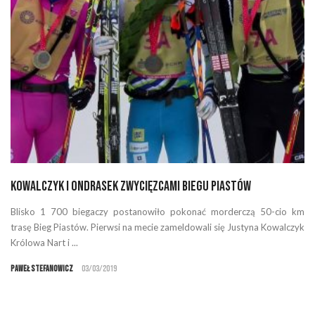
Kowalczyk i Ondrasek zwycięzcami Biegu Piastów
Blisko 1 700 biegaczy postanowiło pokonać morderczą 50-cio km
trasę Bieg Piastów. Pierwsi na mecie zameldowali się Justyna Kowalczyk
Królowa Nart i ...
Paweł Stefanowicz
03/03/2019