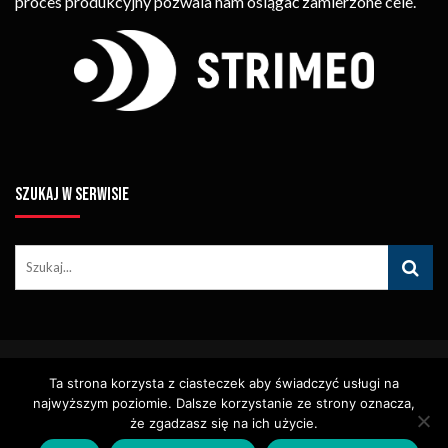
proces produkcyjny pozwala nam osiągać zamierzone cele.
SZUKAJ W SERWISIE
© Copyright STRIMEO. All Rights Reserved. Kopiowanie Treści (w
Ta strona korzysta z ciasteczek aby świadczyć usługi na
Tym Zdjęć, Materiałów Wideo) Bez Pisemnego Zezwolenia
Zabronione.
najwyższym poziomie. Dalsze korzystanie ze strony oznacza,
Usługi
Identyfikacja Wizualna – Logotypy
że zgadzasz się na ich użycie.
Polityka Cookies
Polityka Prywatności