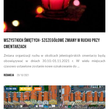
Wszystkich Świętych- szczegółowe zmiany w ruchu przy
cmentarzach
Zmiana organizacji ruchu w okolicach jeleniogórskich cmentarzy będą
obowiązywać w dniach 30.10.-01.11.2021 r. W wielu miejscach
czasowo ustawione zostanie nowe oznakowanie do ...
Redakcja
29/10/2021
JELENIA GÓRA
NIE PRZEGAP
REGION