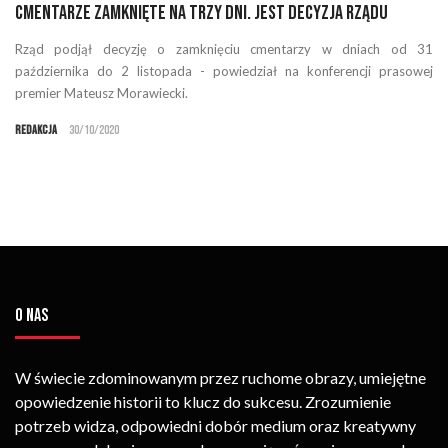
Cmentarze zamknięte na trzy dni. Jest decyzja rządu
Rząd podjął decyzję o zamknięciu cmentarzy w dniach od 31
października do 2 listopada - powiedział na konferencji prasowej
premier Mateusz Morawiecki.
Redakcja
30/10/2020
O NAS
W świecie zdominowanym przez ruchome obrazy, umiejętne
opowiedzenie historii to klucz do sukcesu. Zrozumienie
potrzeb widza, odpowiedni dobór medium oraz kreatywny