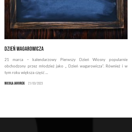
Dzień Wagarowicza
21 marca – kalendarzowy Pierwszy Dzień Wiosny popularnie
obchodzony przez młodzież jako „ Dzień wagarowicza”. Również i w
tym roku większa część ...
Nicola Javurek
21/03/2023