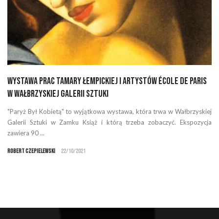
Wystawa prac Tamary Łempickiej i artystów École de Paris
w Wałbrzyskiej Galerii Sztuki
"Paryż Był Kobietą" to wyjątkowa wystawa, która trwa w Wałbrzyskiej
Galerii Sztuki w Zamku Książ i którą trzeba zobaczyć. Ekspozycja
zawiera 90 ...
Robert Czepielewski
22/10/2021