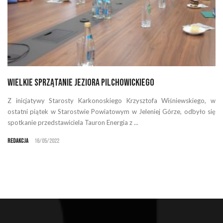
Wielkie sprzątanie Jeziora Pilchowickiego
Z inicjatywy Starosty Karkonoskiego Krzysztofa Wiśniewskiego, w
ostatni piątek w Starostwie Powiatowym w Jeleniej Górze, odbyło się
spotkanie przedstawiciela Tauron Energia z ...
Redakcja
16/05/2022