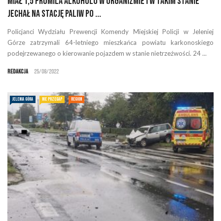
Miał 1,5 promila alkoholu w organizmie i w takim stanie
jechał na stację paliw po ...
Policjanci Wydziału Prewencji Komendy Miejskiej Policji w Jeleniej
Górze zatrzymali 64-letniego mieszkańca powiatu karkonoskiego
podejrzewanego o kierowanie pojazdem w stanie nietrzeźwości. 24 ...
Redakcja
25/08/2022
JELENIA GÓRA
NIE PRZEGAP
REGION