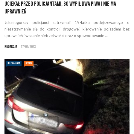
Uciekał przed policjantami, bo wypił dwa piwa i nie ma
uprawnień
Jeleniogórscy policjanci zatrzymali 19-latka podejrzewanego o
niezatrzymanie się do kontroli drogowej, kierowanie pojazdem bez
uprawnień i w stanie nietrzeźwości oraz o spowodowanie ...
Redakcja
17/02/2023
JELENIA GÓRA
REGION