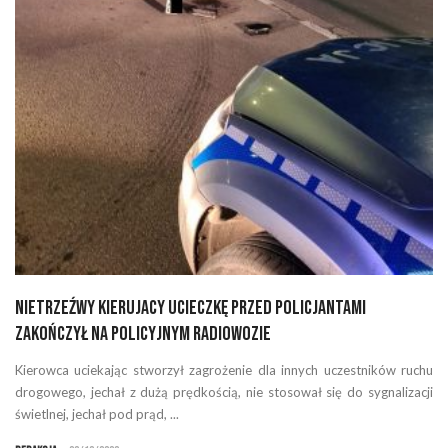
Nietrzeźwy kierujacy ucieczkę przed policjantami
zakończył na policyjnym radiowozie
Kierowca uciekając stworzył zagrożenie dla innych uczestników ruchu
drogowego, jechał z dużą prędkością, nie stosował się do sygnalizacji
świetlnej, jechał pod prąd, ...