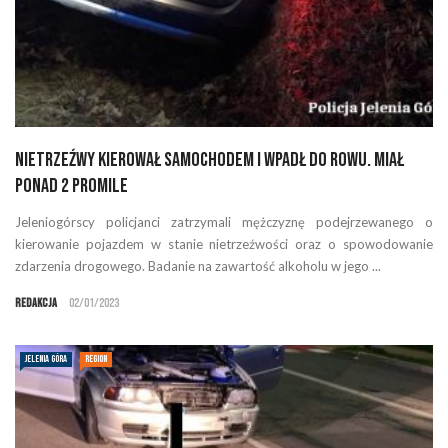
Nietrzeźwy kierował samochodem i wpadł do rowu. Miał
ponad 2 promile
Jeleniogórscy policjanci zatrzymali mężczyznę podejrzewanego o
kierowanie pojazdem w stanie nietrzeźwości oraz o spowodowanie
zdarzenia drogowego. Badanie na zawartość alkoholu w jego ...
Redakcja
02/01/2023
JELENIA GÓRA
REGION