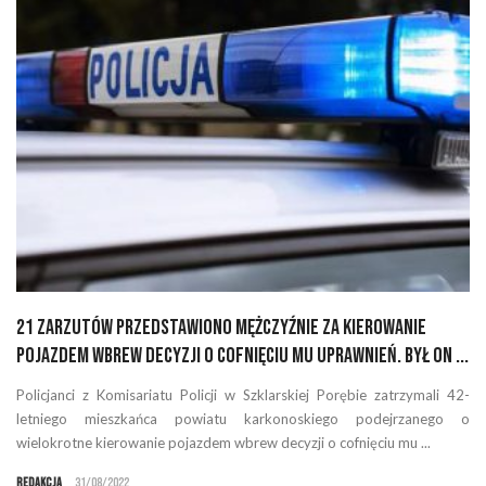
21 zarzutów przedstawiono mężczyźnie za kierowanie
pojazdem wbrew decyzji o cofnięciu mu uprawnień. Był on ...
Policjanci z Komisariatu Policji w Szklarskiej Porębie zatrzymali 42-
letniego mieszkańca powiatu karkonoskiego podejrzanego o
wielokrotne kierowanie pojazdem wbrew decyzji o cofnięciu mu ...
Redakcja
31/08/2022