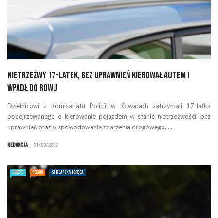
Nietrzeźwy 17-latek, bez uprawnień kierował autem i
wpadł do rowu
Dzielnicowi z Komisariatu Policji w Kowarach zatrzymali 17-latka
podejrzewanego o kierowanie pojazdem w stanie nietrzeźwości, bez
uprawnień oraz o spowodowanie zdarzenia drogowego. ...
Redakcja
31/08/2022
LUDZIE
REGION
SZKLARSKA PORĘBA