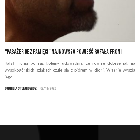
“Pasażer bez pamięci” najnowsza powieść Rafała Froni
Rafał Fronia po raz kolejny udowadnia, że równie dobrze jak na
wysokogórskich szlakach czuje się z piórem w dłoni. Właśnie wyszła
jego ...
Gabriela Stefanowicz
02/11/2022