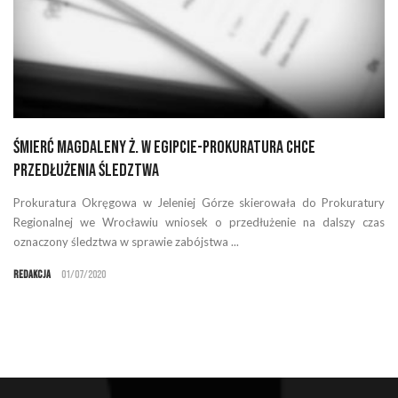
Śmierć Magdaleny Ż. w Egipcie-prokuratura chce
przedłużenia śledztwa
Prokuratura Okręgowa w Jeleniej Górze skierowała do Prokuratury
Regionalnej we Wrocławiu wniosek o przedłużenie na dalszy czas
oznaczony śledztwa w sprawie zabójstwa ...
Redakcja
01/07/2020