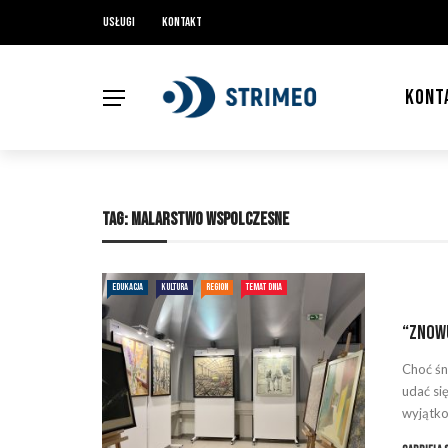
Usługi
Kontakt
KONT
TAG:
MALARSTWO WSPOLCZESNE
EDUKACJA
KULTURA
REGION
TEMAT DNIA
“Znow
Choć śn
udać si
wyjątko