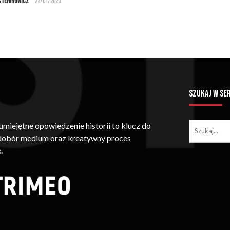
Stefanowicz
24/01/2023
SZUKAJ W SE
iejętne opowiedzenie historii to klucz do
 dobór medium oraz kreatywny proces
.