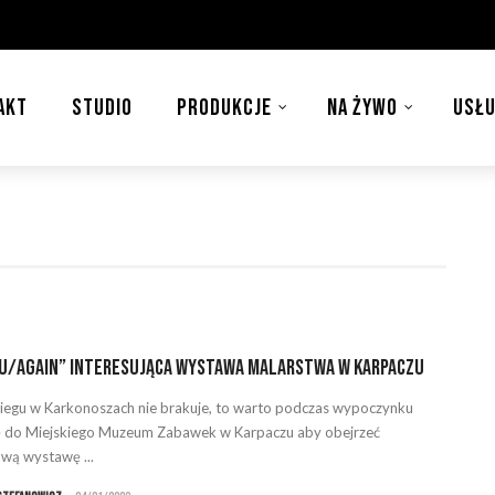
AKT
STUDIO
PRODUKCJE
NA ŻYWO
USŁU
u/Again” interesująca wystawa malarstwa w Karpaczu
iegu w Karkonoszach nie brakuje, to warto podczas wypoczynku
ę do Miejskiego Muzeum Zabawek w Karpaczu aby obejrzeć
wą wystawę ...