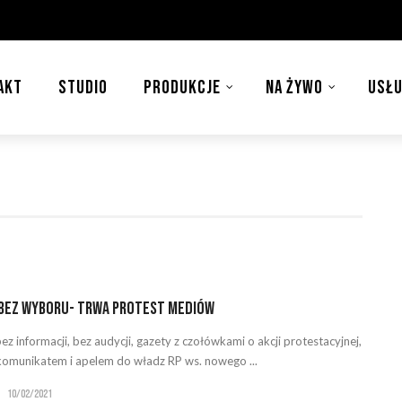
AKT
STUDIO
PRODUKCJE
NA ŻYWO
USŁU
 bez wyboru- trwa protest mediów
ez informacji, bez audycji, gazety z czołówkami o akcji protestacyjnej,
 komunikatem i apelem do władz RP ws. nowego ...
10/02/2021