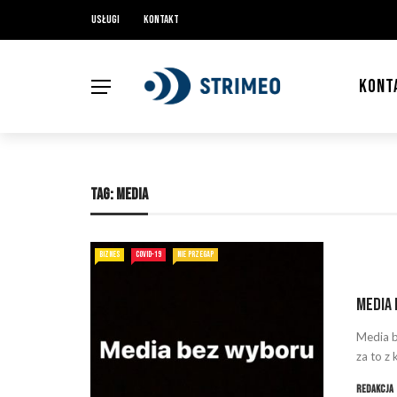
Usługi
Kontakt
KONT
TAG:
MEDIA
BIZNES
COVID-19
NIE PRZEGAP
Media
Media b
za to z
Redakcja