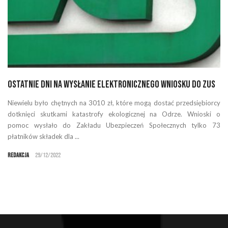
Ostatnie dni na wysłanie elektronicznego wniosku do ZUS
Niewielu było chętnych na 3010 zł, które mogą dostać przedsiębiorcy
dotknięci skutkami katastrofy ekologicznej na Odrze. Wnioski o
pomoc wysłało do Zakładu Ubezpieczeń Społecznych tylko 73
płatników składek dla ...
Redakcja
29/12/2022