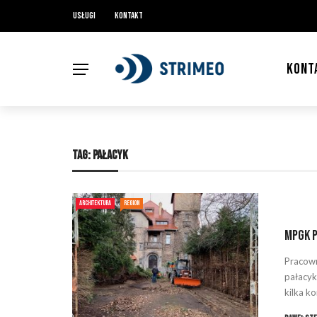
Usługi
Kontakt
KONT
TAG:
PAŁACYK
ARCHITEKTURA
REGION
MPGK p
Pracown
pałacyk
kilka k