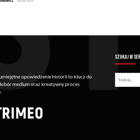
efanowicz
04/03/2019
SZUKAJ W SE
iejętne opowiedzenie historii to klucz do
 dobór medium oraz kreatywny proces
.