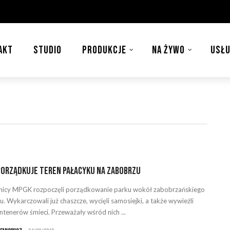
AKT
STUDIO
PRODUKCJE
NA ŻYWO
USŁU
orządkuje teren pałacyku na Zabobrzu
icy MPGK rozpoczęli porządkowanie parku wokół zabobrzańskiego
u. Wykarczowali już chaszcze, wycięli samosiejki, a także wywieźli
ontenerów śmieci. Przeważały wśród nich ...