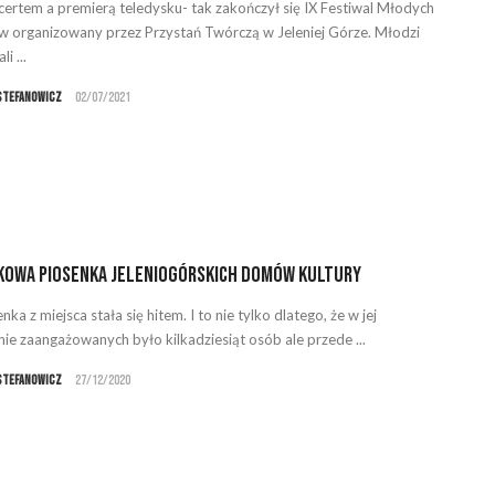
certem a premierą teledysku- tak zakończył się IX Festiwal Młodych
w organizowany przez Przystań Twórczą w Jeleniej Górze. Młodzi
li ...
Stefanowicz
02/07/2021
kowa piosenka jeleniogórskich domów kultury
nka z miejsca stała się hitem. I to nie tylko dlatego, że w jej
ie zaangażowanych było kilkadziesiąt osób ale przede ...
Stefanowicz
27/12/2020