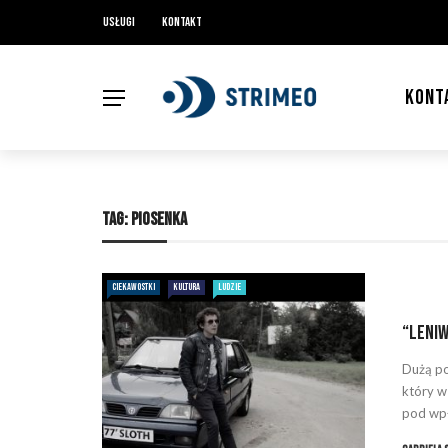
Usługi
Kontakt
KONT
TAG:
PIOSENKA
CIEKAWOSTKI
KULTURA
LUDZIE
“Leniw
Dużą po
który w
pod wpł