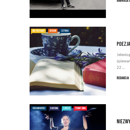
Gabriela 
NIE PRZEGAP
REGION
SZTUKA
Poezja
Jelenio
śpiewaną
22 ...
Redakcja
CIEKAWOSTKI
KULTURA
LUDZIE
TEMAT DNIA
Niezw