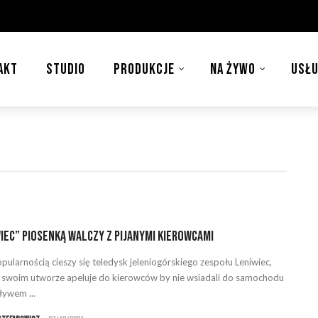
AKT
STUDIO
PRODUKCJE
NA ŻYWO
USŁU
iec” piosenką walczy z pijanymi kierowcami
pularnością cieszy się teledysk jeleniogórskiego zespołu Leniwiec,
 swoim utworze apeluje do kierowców by nie wsiadali do samochodu
ywem ...