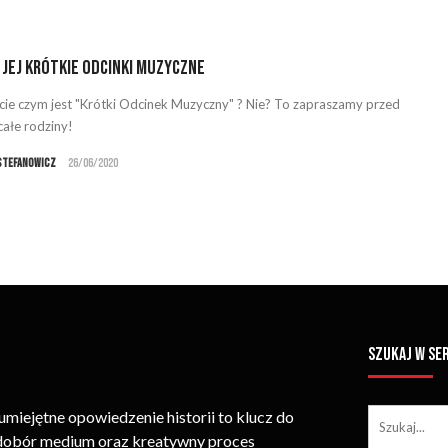
i jej krótkie odcinki muzyczne
cie czym jest "Krótki Odcinek Muzyczny" ? Nie? To zapraszamy przed
całe rodziny!
Stefanowicz
26/06/2020
SZUKAJ W SE
iejętne opowiedzenie historii to klucz do
 dobór medium oraz kreatywny proces