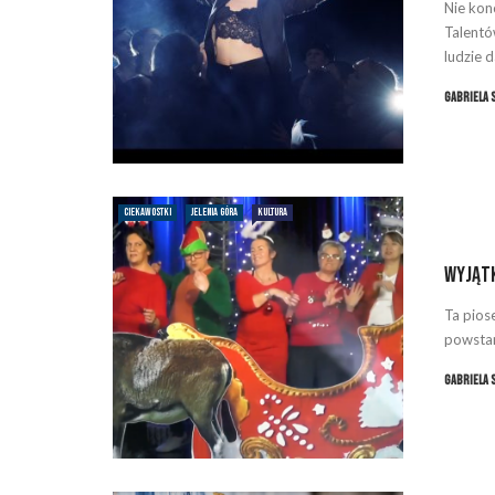
Nie kon
Talentó
ludzie da
Gabriela 
CIEKAWOSTKI
JELENIA GÓRA
KULTURA
Wyjąt
Ta piose
powstan
Gabriela 