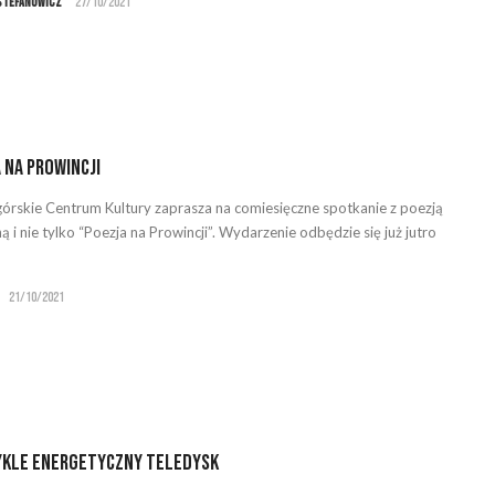
Stefanowicz
27/10/2021
 na Prowincji
górskie Centrum Kultury zaprasza na comiesięczne spotkanie z poezją
 i nie tylko “Poezja na Prowincji”. Wydarzenie odbędzie się już jutro
21/10/2021
ykle energetyczny teledysk