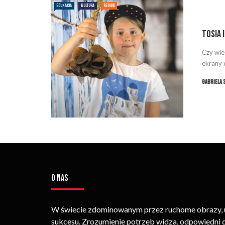
EDUKACJA
KULTURA
REGION
Tosia 
Czy wie
ekrany 
Gabriela 
O NAS
W świecie zdominowanym przez ruchome obrazy, um
sukcesu. Zrozumienie potrzeb widza, odpowiedni