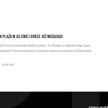
a plaża w Jeleniej Górze już niedługo
iej Górze powstaje miejska plaża. To drugie w regionie tego typu
ęwzięcie. Pierwsza plaża w centrum miasta powstała w Szklarskiej
.
20/05/2020