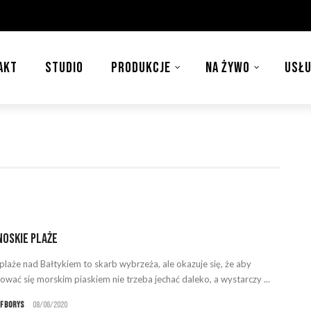
AKT
STUDIO
PRODUKCJE
NA ŻYWO
USŁU
oskie plaże
 plaże nad Bałtykiem to skarb wybrzeża, ale okazuje się, że aby
ować się morskim piaskiem nie trzeba jechać daleko, a wystarczy ...
f Borys
08/06/2020