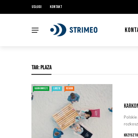
Usługi
Kontakt
KONT
TAG:
PLAZA
KARKONOSZE
LUDZIE
REGION
Karkon
Polskie
rozkosz
Krzyszto