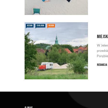
DESIGN
EKOLOGIA
REGION
Miejsk
W Jelen
przedsi
Porębie
Redakcja