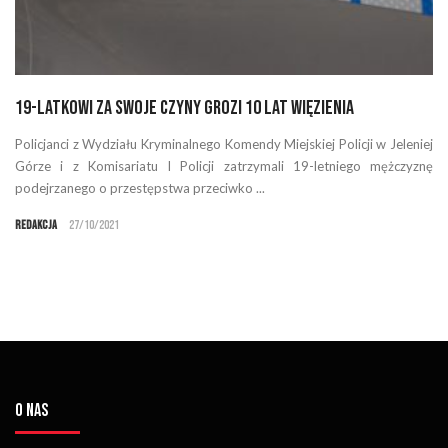
19-latkowi za swoje czyny grozi 10 lat więzienia
Policjanci z Wydziału Kryminalnego Komendy Miejskiej Policji w Jeleniej
Górze i z Komisariatu I Policji zatrzymali 19-letniego mężczyznę
podejrzanego o przestępstwa przeciwko ...
Redakcja
27/10/2021
O NAS