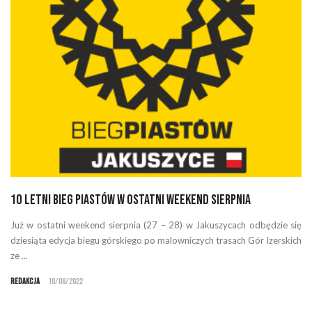
1O Letni Bieg Piastów w ostatni weekend sierpnia
Już w ostatni weekend sierpnia (27 – 28) w Jakuszycach odbędzie się
dziesiąta edycja biegu górskiego po malowniczych trasach Gór Izerskich
ze ...
Redakcja
10/08/2022