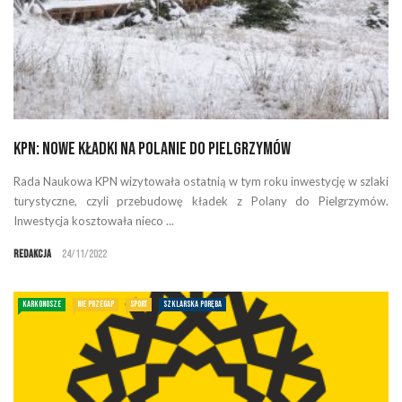
KPN: Nowe kładki na Polanie do Pielgrzymów
Rada Naukowa KPN wizytowała ostatnią w tym roku inwestycję w szlaki
turystyczne, czyli przebudowę kładek z Polany do Pielgrzymów.
Inwestycja kosztowała nieco ...
Redakcja
24/11/2022
KARKONOSZE
NIE PRZEGAP
SPORT
SZKLARSKA PORĘBA