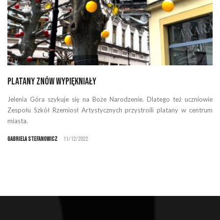
Platany znów wypiękniały
Jelenia Góra szykuje się na Boże Narodzenie. Dlatego też uczniowie
Zespołu Szkół Rzemiosł Artystycznych przystroili platany w centrum
miasta.
Gabriela Stefanowicz
11/12/2022