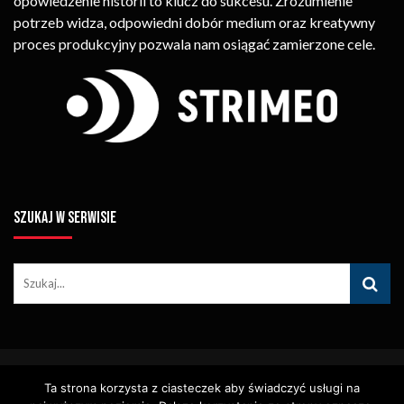
opowiedzenie historii to klucz do sukcesu. Zrozumienie
potrzeb widza, odpowiedni dobór medium oraz kreatywny
proces produkcyjny pozwala nam osiągać zamierzone cele.
SZUKAJ W SERWISIE
© Copyright STRIMEO. All Rights Reserved. Kopiowanie Treści (w
Ta strona korzysta z ciasteczek aby świadczyć usługi na
Tym Zdjęć, Materiałów Wideo) Bez Pisemnego Zezwolenia