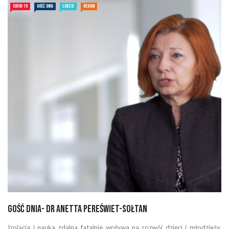
COVID-19
GOŚĆ DNIA
LUDZIE
REGION
Gość Dnia- dr Anetta Pereświet-Sołtan
Izolacja i nauka zdalna fatalnie wpływa na rozwój dzieci i młodzieży.