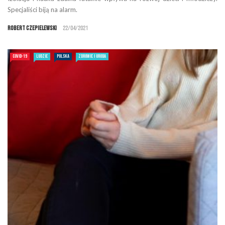
Specjaliści biją na alarm.
Robert Czepielewski
22/04/2021
COVID-19
LUDZIE
POLSKA
ZDROWIE I URODA