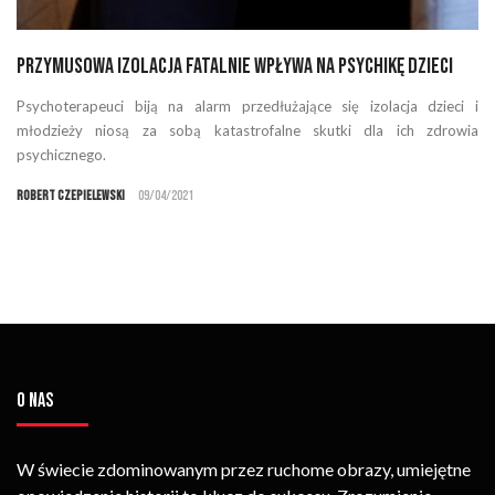
Przymusowa izolacja fatalnie wpływa na psychikę dzieci
Psychoterapeuci biją na alarm przedłużające się izolacja dzieci i
młodzieży niosą za sobą katastrofalne skutki dla ich zdrowia
psychicznego.
Robert Czepielewski
09/04/2021
O NAS
W świecie zdominowanym przez ruchome obrazy, umiejętne