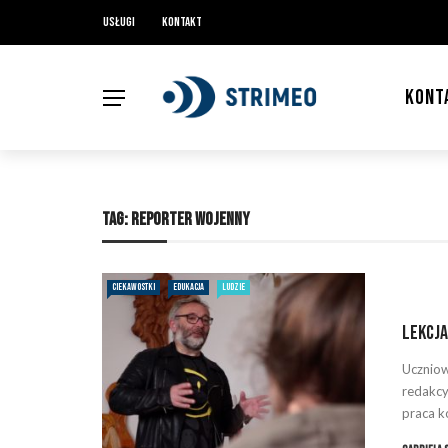
Usługi
Kontakt
KONT
TAG:
REPORTER WOJENNY
CIEKAWOSTKI
EDUKACJA
LUDZIE
Lekcj
Uczniow
redakcy
praca k