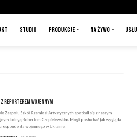
AKT
STUDIO
PRODUKCJE
NA ŻYWO
USŁU
a z reporterem wojennym
ie Zespołu Szkół Rzemiosł Artystycznych spotkali się z naszym
jnym kolegą Robertem Czepielewskim. Mogli posłuchać jak wygląda
orespondenta wojennego w Ukrainie.