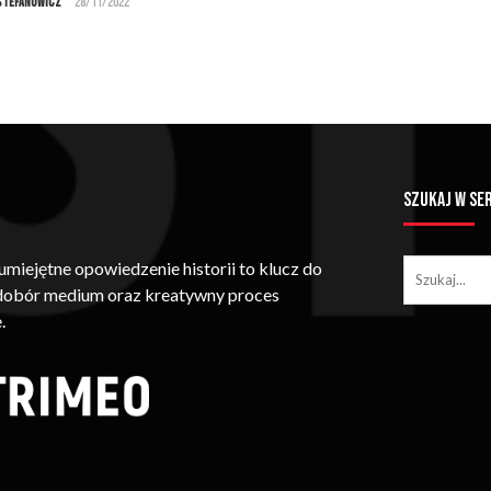
Stefanowicz
28/11/2022
SZUKAJ W SE
iejętne opowiedzenie historii to klucz do
 dobór medium oraz kreatywny proces
.