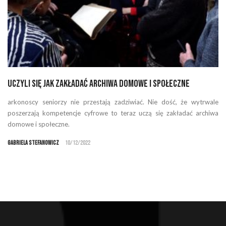
Uczyli się jak zakładać archiwa domowe i społeczne
arkonoscy seniorzy nie przestają zadziwiać. Nie dość, że wytrwale
poszerzają kompetencje cyfrowe to teraz uczą się zakładać archiwa
domowe i społeczne.
Gabriela Stefanowicz
10/12/2022