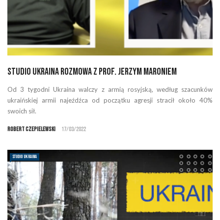
Studio Ukraina rozmowa z prof. Jerzym Maroniem
Od 3 tygodni Ukraina walczy z armią rosyjską, według szacunków
ukraińskiej armii najeźdźca od początku agresji stracił około 40%
swoich sił.
Robert Czepielewski
17/03/2022
STUDIO UKRAINA