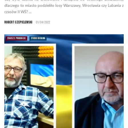
dlaczego to miasto podzieliło losy Warszawy, Wrocławia czy Lubania z
czasów II WŚ? ...
Robert Czepielewski
01/04/2022
STARSZE PRODUKCJE
STUDIO UKRAINA