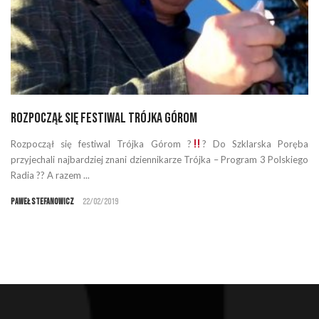
Rozpoczął się festiwal Trójka górom
Rozpoczął się festiwal Trójka Górom ?
? Do Szklarska Poręba
przyjechali najbardziej znani dziennikarze Trójka – Program 3 Polskiego
Radia ?? A razem ...
Paweł Stefanowicz
22/02/2019