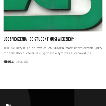
Ubezpieczenia – co student musi wiedzieć?
Jeśli się uczysz aż do swoich 26 urodzin masz ubezpieczenie „przy
rodzicu” albo z uczelni. Jeśli będziesz w tym czasie pracował „na ...
Redakcja
23/08/2022
O NAS