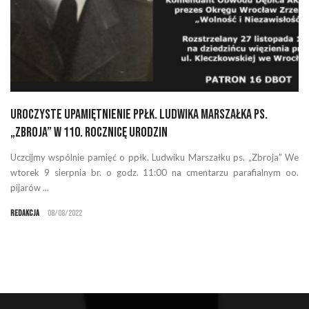
Uroczyste upamiętnienie ppłk. Ludwika Marszałka ps.
„Zbroja” w 110. rocznicę urodzin
Uczcijmy wspólnie pamięć o ppłk. Ludwiku Marszałku ps. „Zbroja” We
wtorek 9 sierpnia br. o godz. 11:00 na cmentarzu parafialnym oo.
pijarów ...
Redakcja
08/08/2022