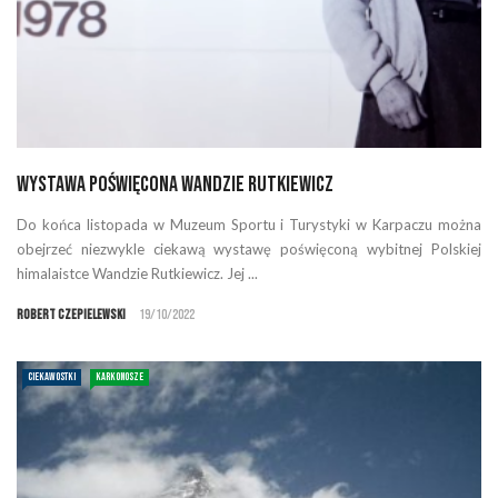
Wystawa poświęcona Wandzie Rutkiewicz
Do końca listopada w Muzeum Sportu i Turystyki w Karpaczu można
obejrzeć niezwykle ciekawą wystawę poświęconą wybitnej Polskiej
himalaistce Wandzie Rutkiewicz. Jej ...
Robert Czepielewski
19/10/2022
CIEKAWOSTKI
KARKONOSZE