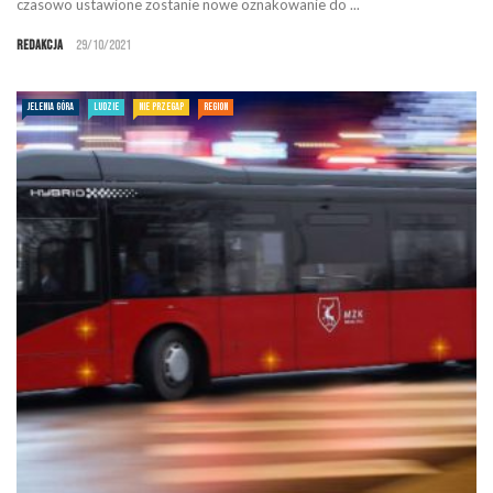
czasowo ustawione zostanie nowe oznakowanie do ...
Redakcja
29/10/2021
JELENIA GÓRA
LUDZIE
NIE PRZEGAP
REGION