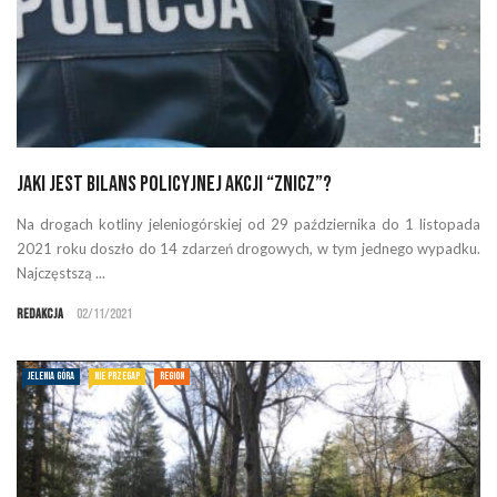
Jaki jest bilans policyjnej akcji “Znicz”?
Na drogach kotliny jeleniogórskiej od 29 października do 1 listopada
2021 roku doszło do 14 zdarzeń drogowych, w tym jednego wypadku.
Najczęstszą ...
Redakcja
02/11/2021
JELENIA GÓRA
NIE PRZEGAP
REGION