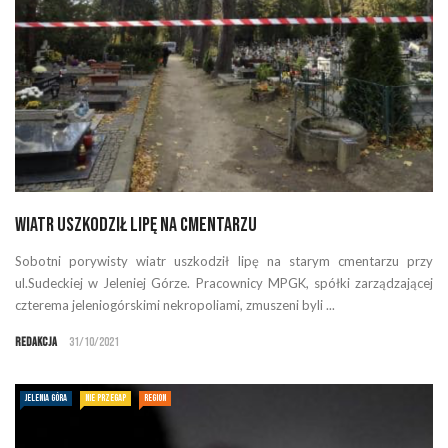
Wiatr uszkodził lipę na cmentarzu
Sobotni porywisty wiatr uszkodził lipę na starym cmentarzu przy
ul.Sudeckiej w Jeleniej Górze. Pracownicy MPGK, spółki zarządzającej
czterema jeleniogórskimi nekropoliami, zmuszeni byli ...
Redakcja
31/10/2021
JELENIA GÓRA
NIE PRZEGAP
REGION