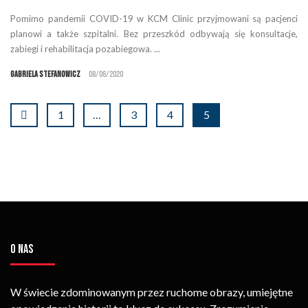
Pomimo pandemii COVID-19 w KCM Clinic przyjmowani są pacjenci
planowi a także szpitalni. Bez przeszkód odbywają się konsultacje,
zabiegi i rehabilitacja pozabiegowa. ...
Gabriela Stefanowicz
08/06/2020
1
…
3
4
5
O NAS
W świecie zdominowanym przez ruchome obrazy, umiejętne