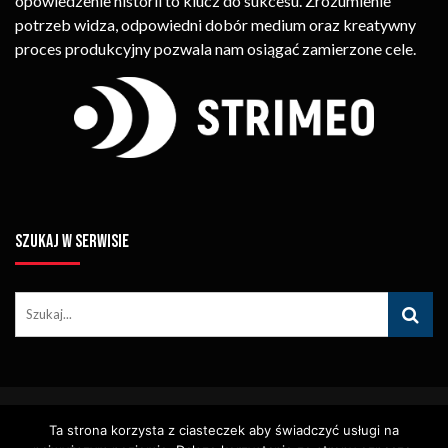
opowiedzenie historii to klucz do sukcesu. Zrozumienie
potrzeb widza, odpowiedni dobór medium oraz kreatywny
proces produkcyjny pozwala nam osiągać zamierzone cele.
SZUKAJ W SERWISIE
© Copyright STRIMEO. All Rights Reserved. Kopiowanie Treści (w
Ta strona korzysta z ciasteczek aby świadczyć usługi na
Tym Zdjęć, Materiałów Wideo) Bez Pisemnego Zezwolenia