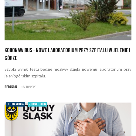
Koronawirus – nowe laboratorium przy szpitalu w Jeleniej
Górze
Szybki wynik testu będzie możliwy dzięki nowemu laboratorium przy
jeleniogórskim szpitalu.
Redakcja
16/10/2020
JELENIA KULTURA
ZDROWIE I URODA