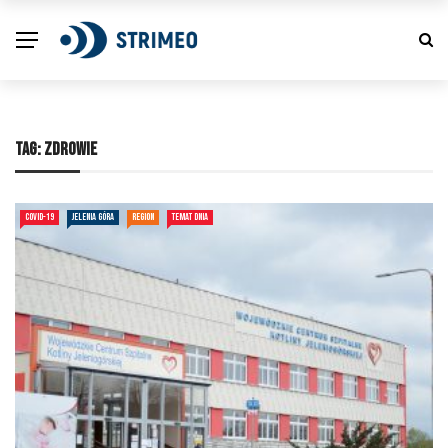
TAG:
ZDROWIE
COVID-19
JELENIA GÓRA
REGION
TEMAT DNIA