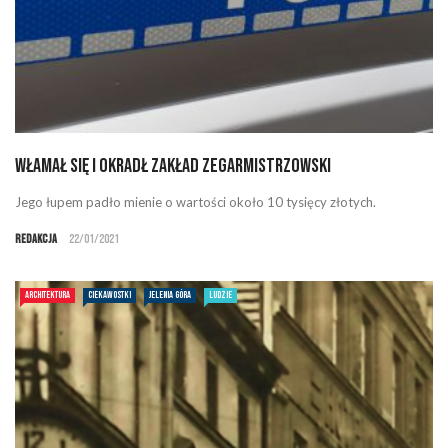
Włamał się i okradł zakład zegarmistrzowski
Jego łupem padło mienie o wartości około 10 tysięcy złotych.
Redakcja
22/01/2021
ARCHITEKTURA
CIEKAWOSTKI
JELENIA GÓRA
LUDZIE