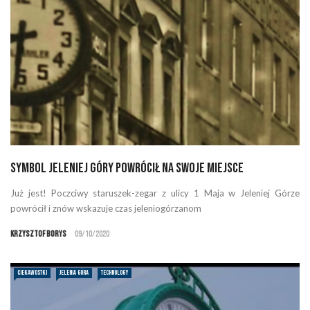
Symbol Jeleniej Góry powrócił na swoje miejsce
Już jest! Poczciwy staruszek-zegar z ulicy 1 Maja w Jeleniej Górze
powrócił i znów wskazuje czas jeleniogórzanom
Krzysztof Borys
09/10/2020
CIEKAWOSTKI
JELENIA GÓRA
TECHNOLOGY