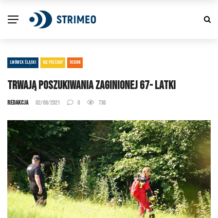
LWÓWEK ŚLĄSKI
NIE PRZEGAP
REGION
Trwają poszukiwania zaginionej 67- latki
Redakcja
02/08/2021
0
736