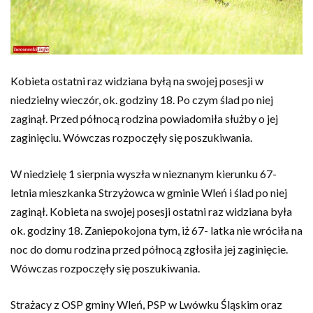
Kobieta ostatni raz widziana byłą na swojej posesji w
niedzielny wieczór, ok. godziny 18. Po czym ślad po niej
zaginął. Przed północą rodzina powiadomiła służby o jej
zaginięciu. Wówczas rozpoczęły się poszukiwania.
W niedzielę 1 sierpnia wyszła w nieznanym kierunku 67-
letnia mieszkanka Strzyżowca w gminie Wleń i ślad po niej
zaginął. Kobieta na swojej posesji ostatni raz widziana była
ok. godziny 18. Zaniepokojona tym, iż 67- latka nie wróciła na
noc do domu rodzina przed północą zgłosiła jej zaginięcie.
Wówczas rozpoczęły się poszukiwania.
Strażacy z OSP gminy Wleń, PSP w Lwówku Śląskim oraz