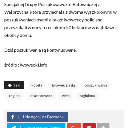
Specjalnej Grupy Poszukiwawczo- Ratowniczej z
Wałbrzycha, która przyjechała z dwoma wyszkolonymi w
poszukiwaniach psami a także lwóweccy policjanci
przeszukali w nocy teren około 50 hektarów w najbliższej
okolicy domu.
Dziś poszukiwania są kontynuowane.
źródło : lwowecki.info
Tagi
kobita
lwowek slaski
poszukiwania
region
straż pożarna
wlen
zaginiona
Udostępnij na Facebook
Udostępnij na Twitter