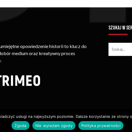
SZUKAJ W SE
iejętne opowiedzenie historii to klucz do
 dobór medium oraz kreatywny proces
.
wiadczyć usługi na najwyższym poziomie. Dalsze korzystanie ze strony o
ie Treści (w Tym Zdjęć, Materiałów Wideo) Bez Pisemnego Zezwolenia
Zgoda
Nie wyrażam zgody
Polityka prywatności
Usługi
Identyfikacja Wizualna – Logotypy
Polityka Cookies
P