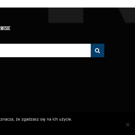
RWISIE
znacza, że zgadzasz się na ich użycie.
 Zabronione.
olityka Prywatności
Polityka Wydawnicza
Kontakt