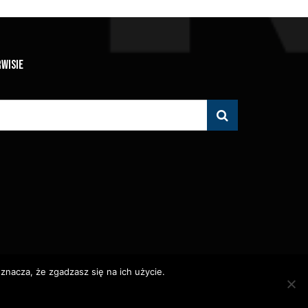
RWISIE
znacza, że zgadzasz się na ich użycie.
 Zabronione.
olityka Prywatności
Polityka Wydawnicza
Kontakt