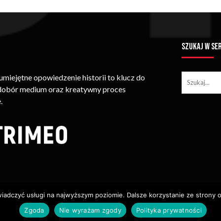
SZUKAJ W SE
iejętne opowiedzenie historii to klucz do
 dobór medium oraz kreatywny proces
.
wiadczyć usługi na najwyższym poziomie. Dalsze korzystanie ze strony o
ie Treści (w Tym Zdjęć, Materiałów Wideo) Bez Pisemnego Zezwolenia
Zgoda
Nie wyrażam zgody
Polityka prywatności
Usługi
Identyfikacja Wizualna – Logotypy
Polityka Cookies
P