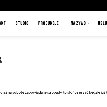
AKT
STUDIO
PRODUKCJE
NA ŻYWO
USŁU
.
iaż na sobotę zapowiadane są opady, to słońce grzać będzie już t