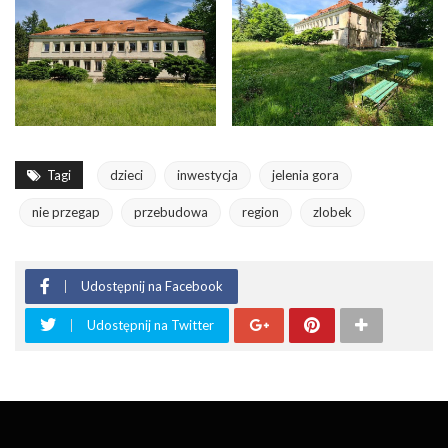
Tagi
dzieci
inwestycja
jelenia gora
nie przegap
przebudowa
region
zlobek
Udostępnij na Facebook
Udostępnij na Twitter