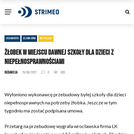
CIEKAWOSTKI
JELENIA GÓRA
NIE PRZEGAP
Żłobek w miejscu dawnej szkoły dla dzieci z
niepełnosprawnościami
Redakcja
15/06/2021
0
905
Wyłoniono wykonawcę przebudowy byłej szkoły dla dzieci
niepełnosprawnych na potrzeby żłobka. Jeszcze w tym
tygodniu ma zostać podpisana umowa.
Przetarg na przebudowę wygrała wrocławska firma LK