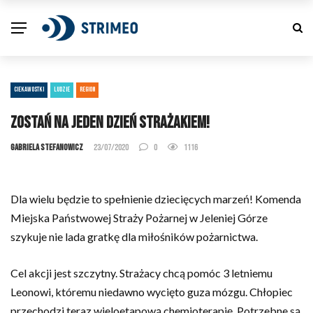
CIEKAWOSTKI
LUDZIE
REGION
Zostań na jeden dzień strażakiem!
Gabriela Stefanowicz
23/07/2020
0
1116
Dla wielu będzie to spełnienie dziecięcych marzeń! Komenda
Miejska Państwowej Straży Pożarnej w Jeleniej Górze
szykuje nie lada gratkę dla miłośników pożarnictwa.
Cel akcji jest szczytny. Strażacy chcą pomóc 3 letniemu
Leonowi, któremu niedawno wycięto guza mózgu. Chłopiec
przechodzi teraz wieloetapową chemioterapię. Potrzebne są