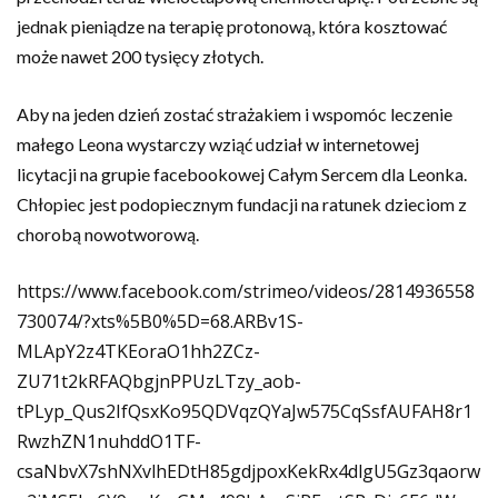
jednak pieniądze na terapię protonową, która kosztować
może nawet 200 tysięcy złotych.
Aby na jeden dzień zostać strażakiem i wspomóc leczenie
małego Leona wystarczy wziąć udział w internetowej
licytacji na grupie facebookowej Całym Sercem dla Leonka.
Chłopiec jest podopiecznym fundacji na ratunek dzieciom z
chorobą nowotworową.
https://www.facebook.com/strimeo/videos/2814936558
730074/?xts%5B0%5D=68.ARBv1S-
MLApY2z4TKEoraO1hh2ZCz-
ZU71t2kRFAQbgjnPPUzLTzy_aob-
tPLyp_Qus2IfQsxKo95QDVqzQYaJw575CqSsfAUFAH8r1
RwzhZN1nuhddO1TF-
csaNbvX7shNXvlhEDtH85gdjpoxKekRx4dlgU5Gz3qaorw