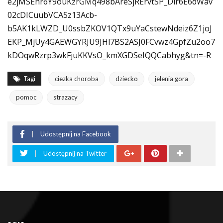
e2jMSEhr6Y9ouKzrGMq498bAreSjRErvtSP_Dir6E6dWav
02cDICuubVCA5z13Acb-
b5AK1kLWZD_U0ssbZKOV1QTx9uYaCstewNdeiz6Z1joJ
EKP_MjUy4GAEWGYRJU9JHl7BS2ASJ0FCvwz4GpfZu2oo7
kDOqwRzrp3wkFjuKKVsO_kmXGDSeIQQCabhyg&tn=-R
Tagi
ciezka choroba
dziecko
jelenia gora
pomoc
strazacy
Udostępnij na Facebook
Udostępnij na Twitter