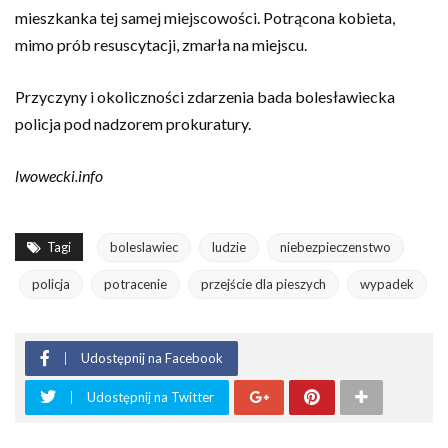
mieszkanka tej samej miejscowości. Potrącona kobieta,
mimo prób resuscytacji, zmarła na miejscu.
Przyczyny i okoliczności zdarzenia bada bolesławiecka
policja pod nadzorem prokuratury.
lwowecki.info
Tagi
boleslawiec
ludzie
niebezpieczenstwo
policja
potracenie
przejście dla pieszych
wypadek
Udostępnij na Facebook
Udostępnij na Twitter