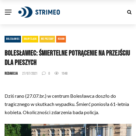
BOLESŁAWIEC
DOLNY ŚLĄSK
NIE PRZEGAP
REGION
Bolesławiec: Śmiertelne potrącenie na przejściu
dla pieszych
Redakcja
27/07/2021
0
1948
Dziś rano (27.07.br.) w centrum Bolesławca doszło do
tragicznego w skutkach wypadku. Śmierć poniosła 61-letnia
kobieta. Okoliczności zdarzenia bada policja.