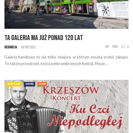
Ta galeria ma już ponad 120 lat
1058
0
Redakcja
18/08/2023
Galeria handlowa to nie tylko miejsce, w którym można zrobić zakupy.
To także przestrzeń, która pełni wiele innych funkcji. Może ...
DOLNY ŚLĄSK
KULTURA
REGION