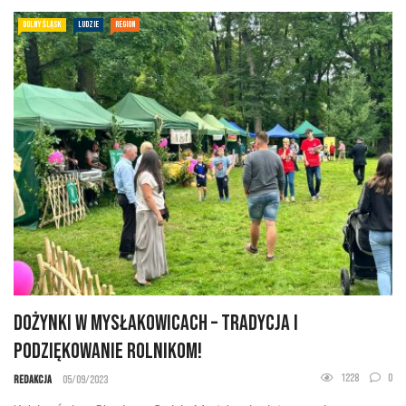
DOLNY ŚLĄSK
LUDZIE
REGION
Dożynki w Mysłakowicach – tradycja i
podziękowanie rolnikom!
1228
0
Redakcja
05/09/2023