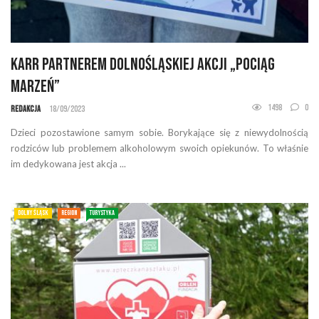
KARR partnerem dolnośląskiej akcji „Pociąg
marzeń”
1498
0
Redakcja
18/09/2023
Dzieci pozostawione samym sobie. Borykające się z niewydolnością
rodziców lub problemem alkoholowym swoich opiekunów. To właśnie
im dedykowana jest akcja ...
DOLNY ŚLĄSK
REGION
TURYSTYKA