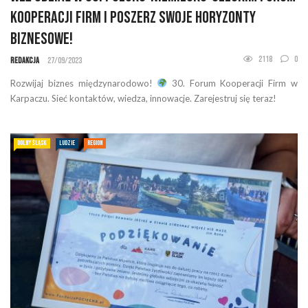
Kooperacji Firm i Poszerz Swoje Horyzonty
Biznesowe!
2118
0
Redakcja
27/09/2023
Rozwijaj biznes międzynarodowo!
30. Forum Kooperacji Firm w
Karpaczu. Sieć kontaktów, wiedza, innowacje. Zarejestruj się teraz!
DOLNY ŚLĄSK
LUDZIE
REGION