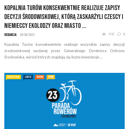
Kopalnia Turów konsekwentnie realizuje zapisy
decyzji środowiskowej, którą zaskarżyli czescy i
niemieccy ekolodzy oraz miasto ...
1112
0
Redakcja
26/08/2023
Kopalnia Turów konsekwentnie realizuje wszystkie zapisy decyzji
środowiskowej wydanej przez Generalnego Dyrektora Ochrony
Środowiska, wśród których znajdują się liczne inwestycje ...
DOLNY ŚLĄSK
LUDZIE
REGION
SPORT