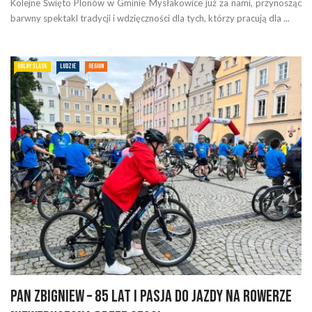
Kolejne Święto Plonów w Gminie Mysłakowice już za nami, przynosząc
barwny spektakl tradycji i wdzięczności dla tych, którzy pracują dla ...
DOLNY ŚLĄSK
LUDZIE
REGION
Pan Zbigniew – 85 lat i pasja do jazdy na rowerze