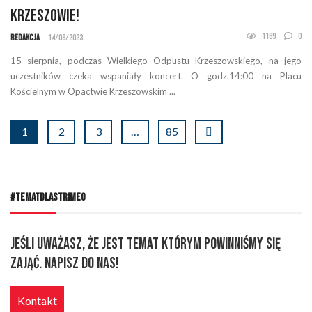
Krzeszowie!
1169
0
Redakcja
14/08/2023
15 sierpnia, podczas Wielkiego Odpustu Krzeszowskiego, na jego
uczestników czeka wspaniały koncert. O godz.14:00 na Placu
Kościelnym w Opactwie Krzeszowskim ...
1
2
3
…
85
#TEMATDLASTRIMEO
Jeśli uważasz, że jest temat którym powinniśmy się
zająć. Napisz do nas!
Kontakt