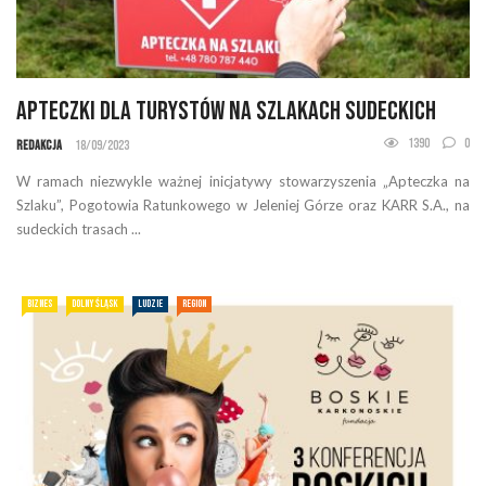
Apteczki dla Turystów na Szlakach Sudeckich
1390
0
Redakcja
18/09/2023
W ramach niezwykle ważnej inicjatywy stowarzyszenia „Apteczka na
Szlaku”, Pogotowia Ratunkowego w Jeleniej Górze oraz KARR S.A., na
sudeckich trasach ...
BIZNES
DOLNY ŚLĄSK
LUDZIE
REGION