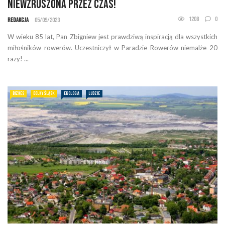
niewzruszona przez czas!
1208
0
Redakcja
05/09/2023
W wieku 85 lat, Pan Zbigniew jest prawdziwą inspiracją dla wszystkich
miłośników rowerów. Uczestniczył w Paradzie Rowerów niemalże 20
razy! ...
BIZNES
DOLNY ŚLĄSK
EKOLOGIA
LUDZIE