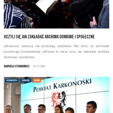
Uczyli się jak zakładać archiwa domowe i społeczne
arkonoscy seniorzy nie przestają zadziwiać. Nie dość, że wytrwale
poszerzają kompetencje cyfrowe to teraz uczą się zakładać archiwa
domowe i społeczne.
Gabriela Stefanowicz
10/12/2022
CIEKAWOSTKI
EDUKACJA
REGION