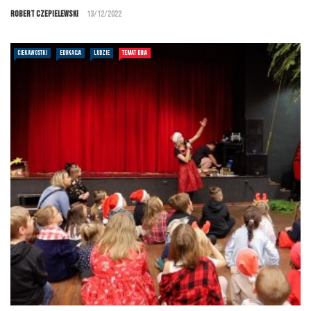
Robert Czepielewski
13/12/2022
CIEKAWOSTKI
EDUKACJA
LUDZIE
TEMAT DNIA