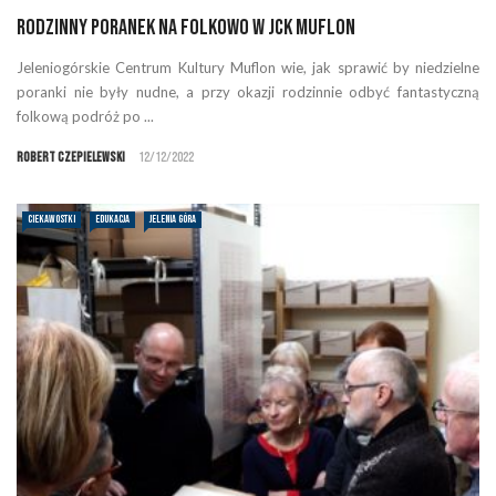
Rodzinny Poranek na folkowo w JCK Muflon
Jeleniogórskie Centrum Kultury Muflon wie, jak sprawić by niedzielne
poranki nie były nudne, a przy okazji rodzinnie odbyć fantastyczną
folkową podróż po ...
Robert Czepielewski
12/12/2022
CIEKAWOSTKI
EDUKACJA
JELENIA GÓRA