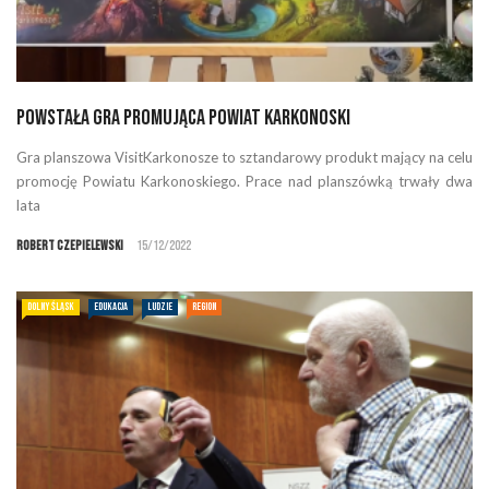
Powstała gra promująca Powiat Karkonoski
Gra planszowa VisitKarkonosze to sztandarowy produkt mający na celu
promocję Powiatu Karkonoskiego. Prace nad planszówką trwały dwa
lata
Robert Czepielewski
15/12/2022
DOLNY ŚLĄSK
EDUKACJA
LUDZIE
REGION