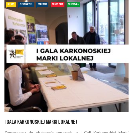
BIZNES
CIEKAWOSTKI
EDUKACJA
TEMAT DNIA
TURYSTYKA
I Gala Karkonoskiej Marki Lokalnej
Zapraszamy do obejrzenia reportażu z I Gali Karkonoskiej Marki