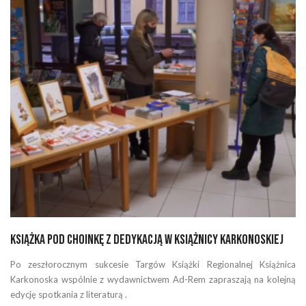
Książka pod choinkę z dedykacją w Książnicy Karkonoskiej
Po zeszłorocznym sukcesie Targów Książki Regionalnej Książnica
Karkonoska wspólnie z wydawnictwem Ad-Rem zapraszają na kolejną
edycję spotkania z literaturą .