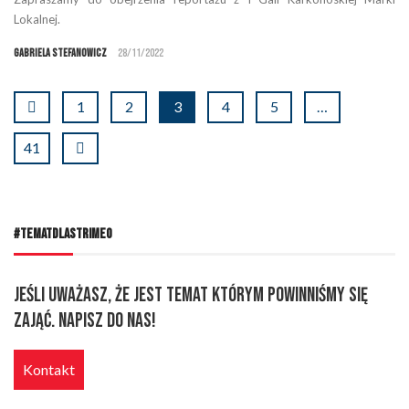
Lokalnej.
Gabriela Stefanowicz
28/11/2022
1
2
3
4
5
…
41
#TEMATDLASTRIMEO
Jeśli uważasz, że jest temat którym powinniśmy się
zająć. Napisz do nas!
Kontakt